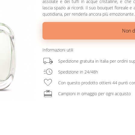
assolate e dei tuffi in acque cristalline, e che
lascia spazio ai ricordi. Il suo bouquet floreal
quotidiana, per renderla ancora più emozionante.
Non d
Informazioni utili
local_shipping
Spedizione gratuita in Italia per ordini su
acute
Spedizione in 24/48h
favorite
Con questo prodotto ottieni 44 punti co
redeem
Campioni in omaggio per ogni acquisto