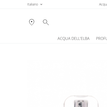
Italiano
Acqua
location_on
search
ACQUA DELL'ELBA
PROF