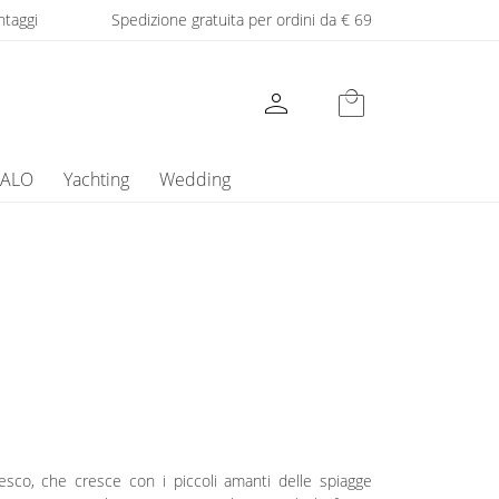
ntaggi
Spedizione gratuita per ordini da € 69
person
local_mall
GALO
Yachting
Wedding
sco, che cresce con i piccoli amanti delle spiagge