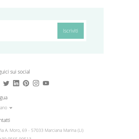
Iscriviti
uici sui social
ngua
liano
tatti
Via A. Moro, 69 - 57033 Marciana Marina (LI)
+39 0565 99513