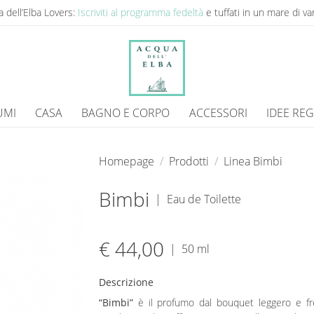
 dell’Elba Lovers:
Iscriviti al programma fedeltà
e tuffati in un mare di va
UMI
CASA
BAGNO E CORPO
ACCESSORI
IDEE RE
Homepage
Prodotti
Linea Bimbi
Bimbi
|
Eau de Toilette
€ 44,00
|
50 ml
Descrizione
“Bimbi”
è il profumo dal bouquet leggero e fre