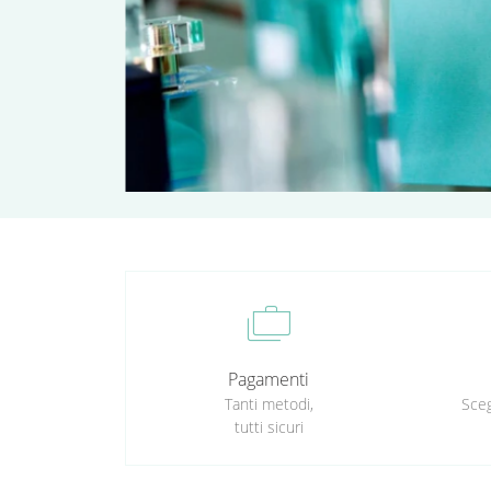
cases
Pagamenti
Tanti metodi,
Sceg
tutti sicuri