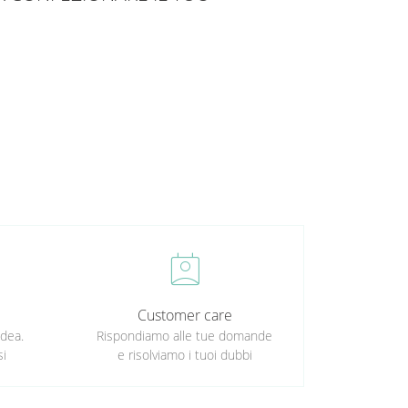
perm_contact_calendar
Customer care
idea.
Rispondiamo alle tue domande
si
e risolviamo i tuoi dubbi