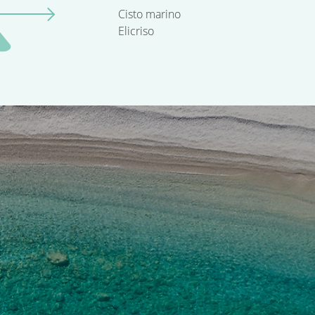
Cisto marino
Elicriso