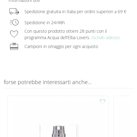
Informazioni utili
local_shipping
Spedizione gratuita in Italia per ordini superiori a 69 €
acute
Spedizione in 24/48h
favorite
Con questo prodotto ottieni 28 punti con il
programma Acqua dell’Elba Lovers.
Iscriviti adesso
redeem
Campioni in omaggio per ogni acquisto
forse potrebbe interessarti anche...
favorite