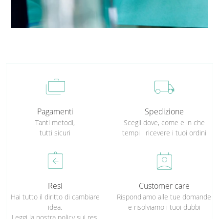
cases
local_shipping
Pagamenti
Spedizione
Tanti metodi,
Scegli dove, come e in che
tutti sicuri
tempi ricevere i tuoi ordini
assignment_return
perm_contact_calendar
Resi
Customer care
Hai tutto il diritto di cambiare
Rispondiamo alle tue domande
idea.
e risolviamo i tuoi dubbi
Leggi la nostra policy sui resi