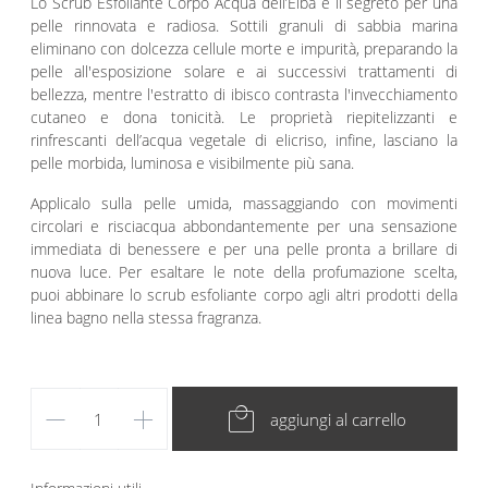
Lo Scrub Esfoliante Corpo Acqua dell’Elba è il segreto per una
pelle rinnovata e radiosa. Sottili granuli di sabbia marina
eliminano con dolcezza cellule morte e impurità, preparando la
pelle all'esposizione solare e ai successivi trattamenti di
bellezza, mentre l'estratto di ibisco contrasta l'invecchiamento
cutaneo e dona tonicità. Le proprietà riepitelizzanti e
rinfrescanti dell’acqua vegetale di elicriso, infine, lasciano la
pelle morbida, luminosa e visibilmente più sana.
Applicalo sulla pelle umida, massaggiando con movimenti
circolari e risciacqua abbondantemente per una sensazione
immediata di benessere e per una pelle pronta a brillare di
nuova luce. Per esaltare le note della profumazione scelta,
puoi abbinare lo scrub esfoliante corpo agli altri prodotti della
linea bagno nella stessa fragranza.
remove
add
local_mall
aggiungi al carrello