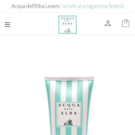
Acqua dell’Elba Lovers:
Iscriviti al programma fedeltà
person
local_mall