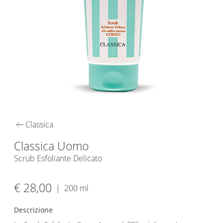
arrow_left_alt
Classica
Classica Uomo
Scrub Esfoliante Delicato
€ 28,00
|
200 ml
Descrizione