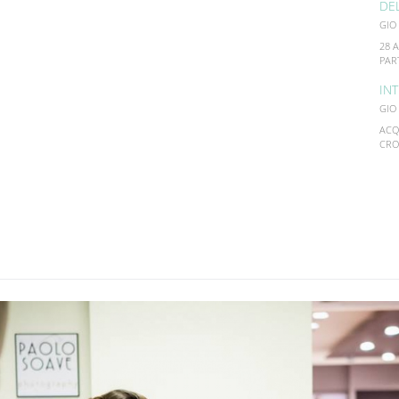
DE
GIO
28 
PAR
INT
GIO
ACQ
CRO