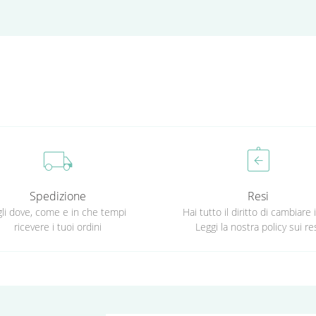
local_shipping
assignment_return
Spedizione
Resi
li dove, come e in che tempi
Hai tutto il diritto di cambiare 
ricevere i tuoi ordini
Leggi la nostra policy sui re