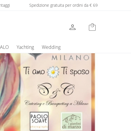
ntaggi
Spedizione gratuita per ordini da € 69
person
local_mall
GALO
Yachting
Wedding