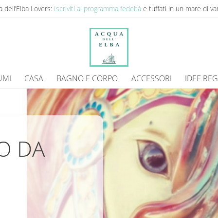
 dell’Elba Lovers:
Iscriviti al programma fedeltà
e tuffati in un mare di va
UMI
CASA
BAGNO E CORPO
ACCESSORI
IDEE RE
O DA