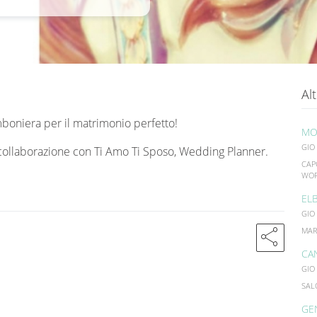
Alt
oniera per il matrimonio perfetto!
MO
GIO
n collaborazione con Ti Amo Ti Sposo, Wedding Planner.
CAP
WOR
EL
GIO
share
MAR
CA
GIO
SAL
GE