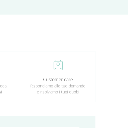
perm_contact_calendar
Customer care
idea.
Rispondiamo alle tue domande
si
e risolviamo i tuoi dubbi