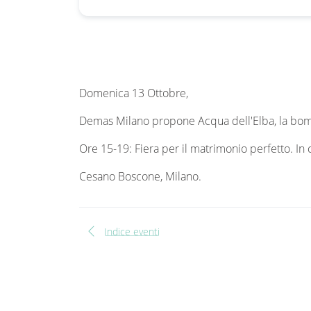
Domenica 13 Ottobre,
Demas Milano propone Acqua dell'Elba, la bomb
Ore 15-19: Fiera per il matrimonio perfetto. I
Cesano Boscone, Milano.
chevron_left
Indice eventi