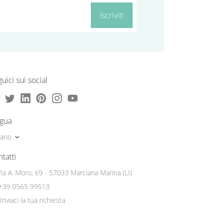
Iscriviti
uici sui social
ngua
liano
tatti
Via A. Moro, 69 - 57033 Marciana Marina (LI)
+39 0565 99513
Inviaci la tua richiesta