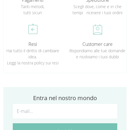
Pagamenti
Spedizione
Tanti metodi,
Scegli dove, come e in che
tutti sicuri
tempi ricevere i tuoi ordini
assignment_return
perm_contact_calendar
Resi
Customer care
Hai tutto il diritto di cambiare
Rispondiamo alle tue domande
idea.
e risolviamo i tuoi dubbi
Leggi la nostra policy sui resi
Entra nel nostro mondo