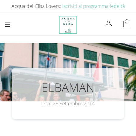
Acqua dell’Elba Lovers:
Iscriviti al programma fedeltà
person
local_mall
ELBAMAN
Dom 28 Settembre 2014