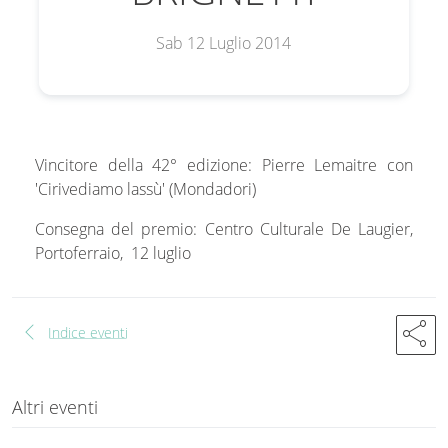
Sab 12 Luglio 2014
Vincitore della 42° edizione: Pierre Lemaitre con
'Cirivediamo lassù' (Mondadori)
Consegna del premio: Centro Culturale De Laugier,
Portoferraio, 12 luglio
chevron_left
share
Indice eventi
Altri eventi