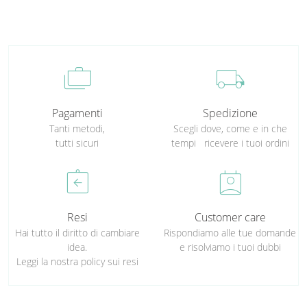
cases
local_shipping
Pagamenti
Spedizione
Tanti metodi,
Scegli dove, come e in che
tutti sicuri
tempi ricevere i tuoi ordini
assignment_return
perm_contact_calendar
Resi
Customer care
Hai tutto il diritto di cambiare
Rispondiamo alle tue domande
idea.
e risolviamo i tuoi dubbi
Leggi la nostra policy sui resi