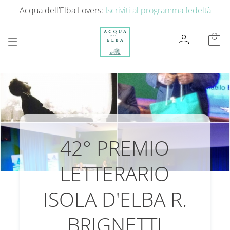
Acqua dell’Elba Lovers:
Iscriviti al programma fedeltà
person
local_mall
42° PREMIO
LETTERARIO
ISOLA D'ELBA R.
BRIGNETTI