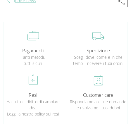
chevron_left
share
Indice news
cases
local_shipping
Pagamenti
Spedizione
Tanti metodi,
Scegli dove, come e in che
tutti sicuri
tempi ricevere i tuoi ordini
assignment_return
perm_contact_calendar
Resi
Customer care
Hai tutto il diritto di cambiare
Rispondiamo alle tue domande
idea.
e risolviamo i tuoi dubbi
Leggi la nostra policy sui resi