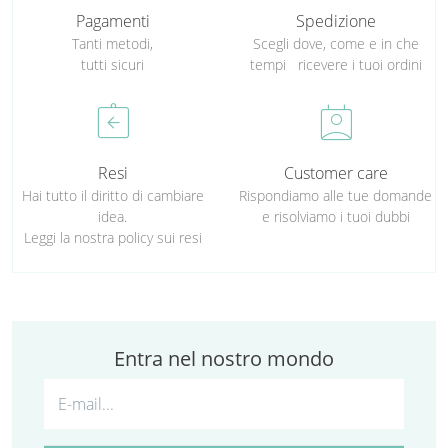
Pagamenti
Spedizione
Tanti metodi,
Scegli dove, come e in che
tutti sicuri
tempi ricevere i tuoi ordini
assignment_return
perm_contact_calendar
Resi
Customer care
Hai tutto il diritto di cambiare
Rispondiamo alle tue domande
idea.
e risolviamo i tuoi dubbi
Leggi la nostra policy sui resi
Entra nel nostro mondo