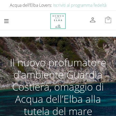
Acqua dell’Elba Lovers:
Iscriviti al programma fedeltà
person
local_mall
Il nuovo profumatore
d’ambiente Guardia
Costiera, omaggio di
Acqua dell’Elba alla
tutela del mare