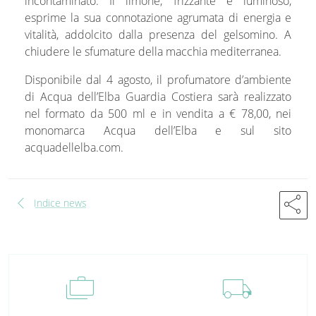
incontaminato. Il limone, frizzante e luminoso,
esprime la sua connotazione agrumata di energia e
vitalità, addolcito dalla presenza del gelsomino. A
chiudere le sfumature della macchia mediterranea.
Disponibile dal 4 agosto, il profumatore d’ambiente
di Acqua dell’Elba
Guardia Costiera
sarà realizzato
nel formato da 500 ml e in vendita a € 78,00, nei
monomarca Acqua dell’Elba e sul sito
acquadellelba.com.
chevron_left
share
Indice news
cases
local_shipping