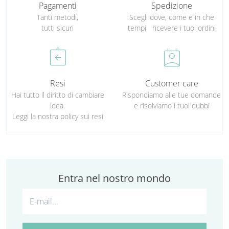
Pagamenti
Spedizione
Tanti metodi,
Scegli dove, come e in che
tutti sicuri
tempi ricevere i tuoi ordini
assignment_return
perm_contact_calendar
Resi
Customer care
Hai tutto il diritto di cambiare
Rispondiamo alle tue domande
idea.
e risolviamo i tuoi dubbi
Leggi la nostra policy sui resi
Entra nel nostro mondo