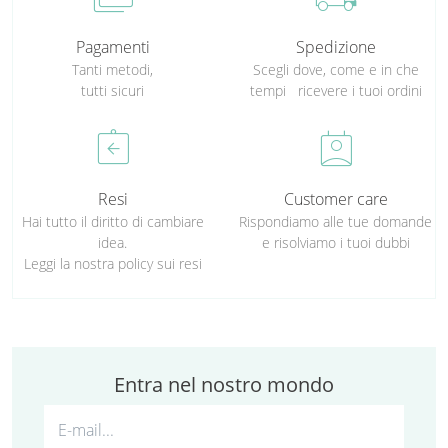
Pagamenti
Spedizione
Tanti metodi,
Scegli dove, come e in che
tutti sicuri
tempi ricevere i tuoi ordini
assignment_return
perm_contact_calendar
Resi
Customer care
Hai tutto il diritto di cambiare
Rispondiamo alle tue domande
idea.
e risolviamo i tuoi dubbi
Leggi la nostra policy sui resi
Entra nel nostro mondo