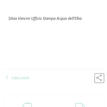
Silvia Vancini Ufficio Stampa Acqua dell’Elba
chevron_left
share
Indice news
cases
local_shipping