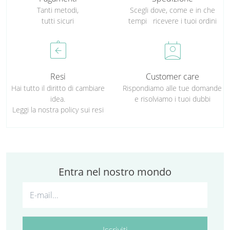
Tanti metodi,
Scegli dove, come e in che
tutti sicuri
tempi ricevere i tuoi ordini
assignment_return
perm_contact_calendar
Resi
Customer care
Hai tutto il diritto di cambiare
Rispondiamo alle tue domande
idea.
e risolviamo i tuoi dubbi
Leggi la nostra policy sui resi
Entra nel nostro mondo