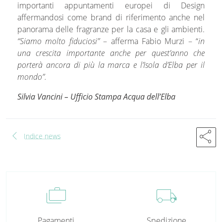
importanti appuntamenti europei di Design
affermandosi come brand di riferimento anche nel
panorama delle fragranze per la casa e gli ambienti.
“Siamo molto fiduciosi”
– afferma Fabio Murzi – “
in
una crescita importante anche per quest’anno che
porterà ancora di più la marca e l’Isola d’Elba per il
mondo”.
Silvia Vancini – Ufficio Stampa Acqua dell’Elba
chevron_left
share
Indice news
cases
local_shipping
Pagamenti
Spedizione