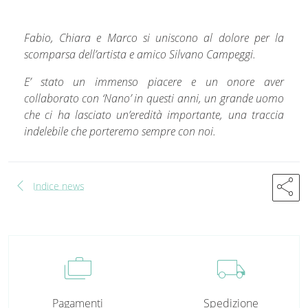
Fabio, Chiara e Marco si uniscono al dolore per la
scomparsa dell’artista e amico Silvano Campeggi.
E’ stato un immenso piacere e un onore aver
collaborato con ‘Nano’ in questi anni, un grande uomo
che ci ha lasciato un’eredità importante, una traccia
indelebile che porteremo sempre con noi.
chevron_left
share
Indice news
cases
local_shipping
Pagamenti
Spedizione