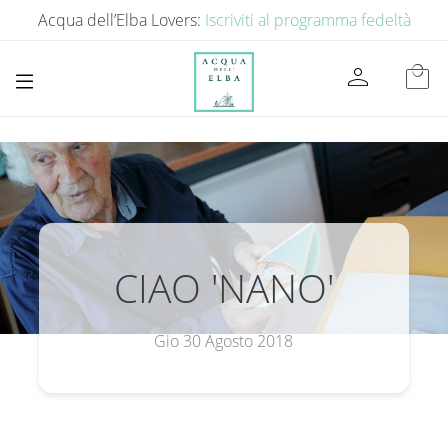
Acqua dell’Elba Lovers:
Iscriviti al programma fedeltà
person
local_mall
CIAO 'NANO'
Gio 30 Agosto 2018