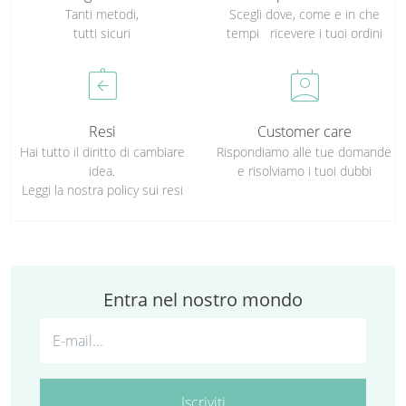
Tanti metodi,
Scegli dove, come e in che
tutti sicuri
tempi ricevere i tuoi ordini
assignment_return
perm_contact_calendar
Resi
Customer care
Hai tutto il diritto di cambiare
Rispondiamo alle tue domande
idea.
e risolviamo i tuoi dubbi
Leggi la nostra policy sui resi
Entra nel nostro mondo
Iscriviti