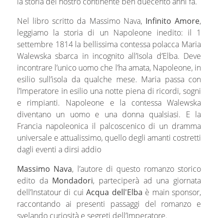
la storia del nostro continente ben duecento anni fa.
Nel libro scritto da Massimo Nava,
Infinito Amore
,
leggiamo la storia di un Napoleone inedito: il 1
settembre 1814 la bellissima contessa polacca Maria
Walewska sbarca in incognito all’Isola d’Elba. Deve
incontrare l’unico uomo che l’ha amata, Napoleone, in
esilio sull’isola da qualche mese. Maria passa con
l’Imperatore in esilio una notte piena di ricordi, sogni
e rimpianti. Napoleone e la contessa Walewska
diventano un uomo e una donna qualsiasi. E la
Francia napoleonica il palcoscenico di un dramma
universale e attualissimo, quello degli amanti costretti
dagli eventi a dirsi addio
Massimo Nava
, l’autore di questo romanzo storico
edito da
Mondadori
, parteciperà ad una giornata
dell’Instatour di cui
Acqua dell'Elba
è main sponsor,
raccontando ai presenti passaggi del romanzo e
svelando curiosità e segreti dell’Imperatore.