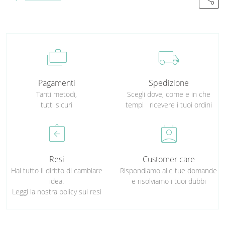
cases
local_shipping
Pagamenti
Spedizione
Tanti metodi,
Scegli dove, come e in che
tutti sicuri
tempi ricevere i tuoi ordini
assignment_return
perm_contact_calendar
Resi
Customer care
Hai tutto il diritto di cambiare
Rispondiamo alle tue domande
idea.
e risolviamo i tuoi dubbi
Leggi la nostra policy sui resi