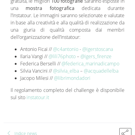
gratuita, le migliori
100 fotografie
saranno esposte in
una
mostra fotografica
dedicata durante
l’Instatour. Le immagini saranno selezionate e valutate
in base alla creatività e alla qualità di realizzazione da
una giuria di qualità composta dai membri
dell’organizzazione dell’Instatour:
Antonio Ficai //
@c4antonio
-
@igerstoscana
Ilaria Vangi //
@lili76photo
–
@igers_firenze
Federica Berselli //
@federica_marinadicampo
Silvia Vancini //
@silvia_elba
–
@acquadellelba
Jacopo Milesi //
@librimondadori
Il regolamento completo del challenge è disponibile
sul sito
instatour.it
chevron_left
share
Indice news