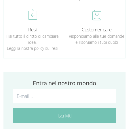
assignment_return
perm_contact_calendar
Resi
Customer care
Hai tutto il diritto di cambiare
Rispondiamo alle tue domande
idea.
e risolviamo i tuoi dubbi
Leggi la nostra policy sui resi
Entra nel nostro mondo
Iscriviti