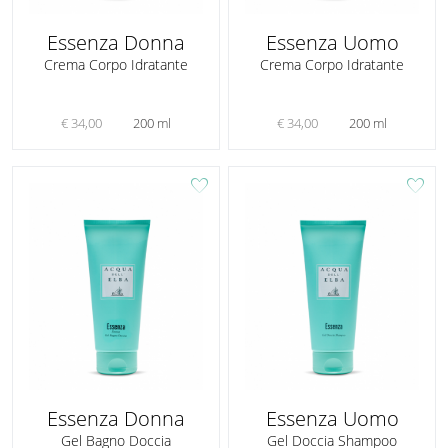
Essenza Donna
Essenza Uomo
Crema Corpo Idratante
Crema Corpo Idratante
€ 34,00
200 ml
€ 34,00
200 ml
favorite
favorite
Essenza Donna
Essenza Uomo
Gel Bagno Doccia
Gel Doccia Shampoo