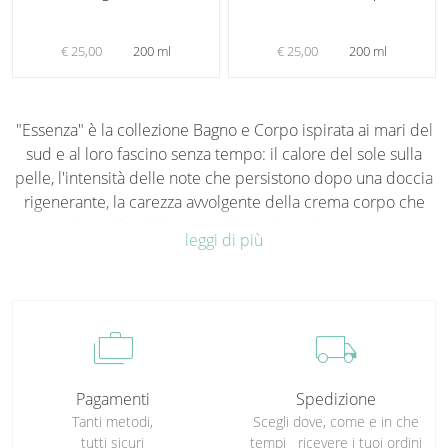
€ 25,00
200 ml
€ 25,00
200 ml
"Essenza" è la collezione Bagno e Corpo ispirata ai mari del
sud e al loro fascino senza tempo: il calore del sole sulla
pelle, l'intensità delle note che persistono dopo una doccia
rigenerante, la carezza avvolgente della crema corpo che
nutre in profondità mentre libera il suo bouquet: sono
leggi di più
sensazioni evocate dai prodotti bagno e corpo della
collezione "Essenza", da uomo e da donna, un rituale
quotidiano che trasforma la detersione e l'idratazione in
un'esperienza sensoriale profonda, un dialogo tra la pelle e
cases
local_shipping
quella bellezza marina che intreccia naturalezza con una
connessione autentica con il mare.
Pagamenti
Spedizione
Tanti metodi,
Scegli dove, come e in che
tutti sicuri
tempi ricevere i tuoi ordini