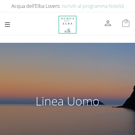
Acqua dell’Elba Lovers:
Iscriviti al programma fedeltà
person
local_mall
Linea Uomo