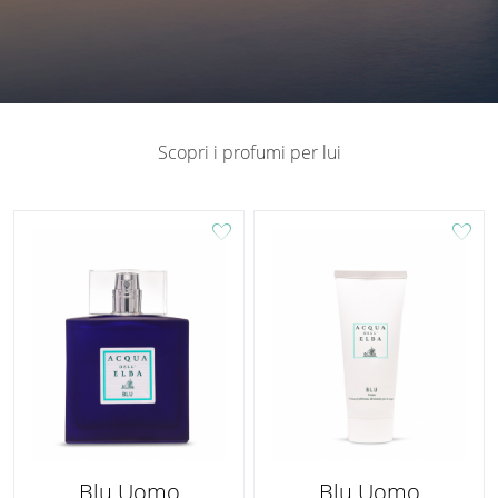
Scopri i profumi per lui
favorite
favorite
Blu Uomo
Blu Uomo