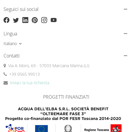
Seguici sui social
Lingua
Italiano
Contatti
Via A. Moro, 69 - 57033 Marciana Marina (LI)
+39 0565 99513
Inviaci la tua richiesta
PROGETTI FINANZIATI