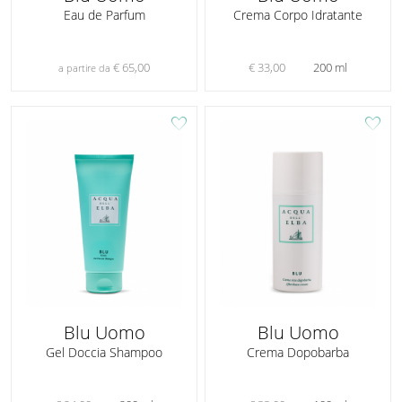
Eau de Parfum
Crema Corpo Idratante
€ 65,00
€ 33,00
200 ml
a partire da
favorite
favorite
Blu Uomo
Blu Uomo
Gel Doccia Shampoo
Crema Dopobarba