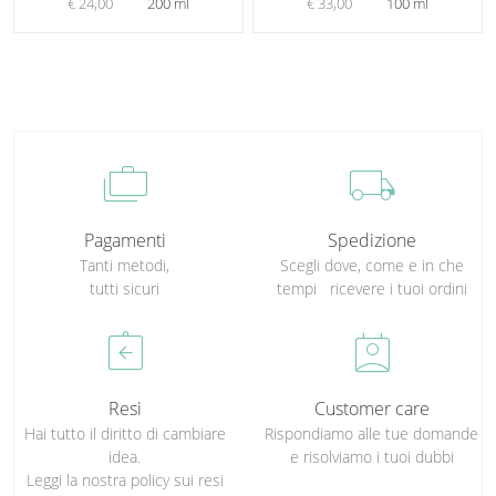
€ 24,00
200 ml
€ 33,00
100 ml
cases
local_shipping
Pagamenti
Spedizione
Tanti metodi,
Scegli dove, come e in che
tutti sicuri
tempi ricevere i tuoi ordini
assignment_return
perm_contact_calendar
Resi
Customer care
Hai tutto il diritto di cambiare
Rispondiamo alle tue domande
idea.
e risolviamo i tuoi dubbi
Leggi la nostra policy sui resi