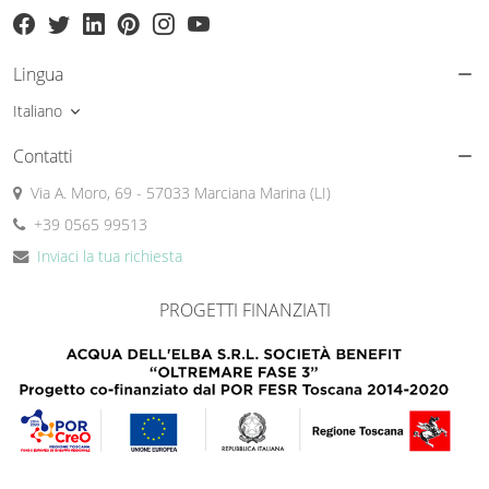
Lingua
Italiano
Contatti
Via A. Moro, 69 - 57033 Marciana Marina (LI)
+39 0565 99513
Inviaci la tua richiesta
PROGETTI FINANZIATI