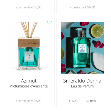
€ 56,00
€ 56,00
a partire da
a partire da
favorite
favorite
Azimut
Smeraldo Donna
Profumatore d'Ambiente
Eau de Parfum
€ 56,00
€ 1,00
1,2 mm
a partire da