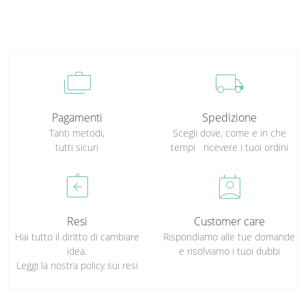
cases
local_shipping
Pagamenti
Spedizione
Tanti metodi,
Scegli dove, come e in che
tutti sicuri
tempi ricevere i tuoi ordini
assignment_return
perm_contact_calendar
Resi
Customer care
Hai tutto il diritto di cambiare
Rispondiamo alle tue domande
idea.
e risolviamo i tuoi dubbi
Leggi la nostra policy sui resi