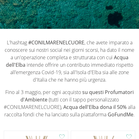
L'hashtag
#CONILMARENELCUORE
, che avete imparato a
conoscere sui nostri social nei giorni scorsi, ha dato il nome
a un'operazione completa e strutturata con cui
Acqua
dell'Elba
intende offrire un contributo immediato rispetto
all’emergenza Covid-19, sia all'Isola d'Elba sia alle zone
d'Italia che ne hanno più urgenza.
Fino al 3 maggio, per ogni acquisto
su questi Profumatori
d'Ambiente
(tutti con il tappo personalizzato
#CONILMARENELCUORE),
Acqua dell'Elba dona il 50%
alla
raccolta fondi che ha lanciato sulla piattaforma
GoFundMe
.
favorite
favorite