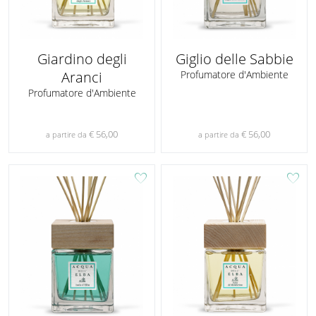
Giardino degli
Giglio delle Sabbie
Aranci
Profumatore d'Ambiente
Profumatore d'Ambiente
€ 56,00
€ 56,00
a partire da
a partire da
favorite
favorite