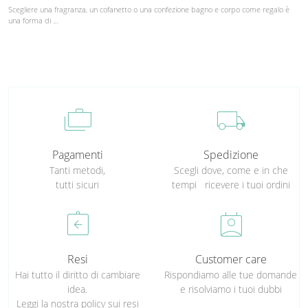
Scegliere una fragranza, un cofanetto o una confezione bagno e corpo come regalo è
una forma di …
cases
local_shipping
Pagamenti
Spedizione
Tanti metodi,
Scegli dove, come e in che
tutti sicuri
tempi ricevere i tuoi ordini
assignment_return
perm_contact_calendar
Resi
Customer care
Hai tutto il diritto di cambiare
Rispondiamo alle tue domande
idea.
e risolviamo i tuoi dubbi
Leggi la nostra policy sui resi