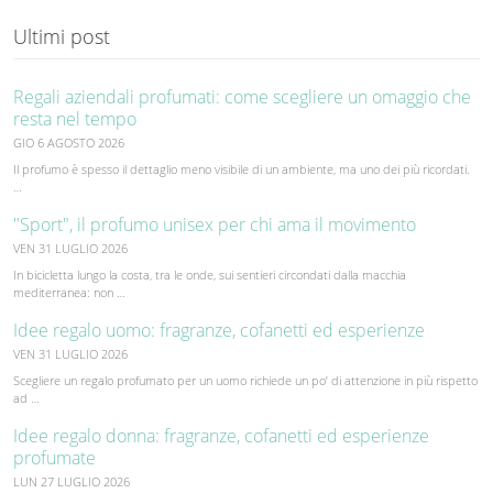
Ultimi post
Regali aziendali profumati: come scegliere un omaggio che
resta nel tempo
GIO 6 AGOSTO 2026
Il profumo è spesso il dettaglio meno visibile di un ambiente, ma uno dei più ricordati.
…
"Sport", il profumo unisex per chi ama il movimento
VEN 31 LUGLIO 2026
In bicicletta lungo la costa, tra le onde, sui sentieri circondati dalla macchia
mediterranea: non …
Idee regalo uomo: fragranze, cofanetti ed esperienze
VEN 31 LUGLIO 2026
Scegliere un regalo profumato per un uomo richiede un po’ di attenzione in più rispetto
ad …
Idee regalo donna: fragranze, cofanetti ed esperienze
profumate
LUN 27 LUGLIO 2026