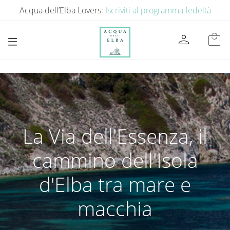
Acqua dell’Elba Lovers:
Iscriviti al programma fedeltà
person
local_mall
La Via dell'Essenza, il
cammino dell'Isola
d'Elba tra mare e
macchia