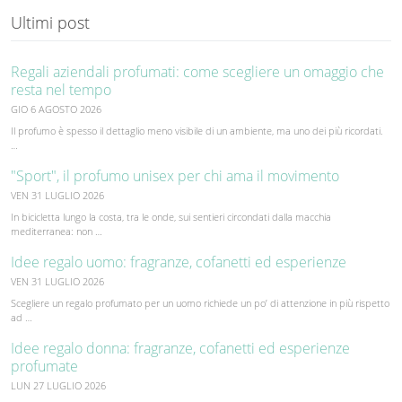
Ultimi post
Regali aziendali profumati: come scegliere un omaggio che
resta nel tempo
GIO 6 AGOSTO 2026
Il profumo è spesso il dettaglio meno visibile di un ambiente, ma uno dei più ricordati.
…
"Sport", il profumo unisex per chi ama il movimento
VEN 31 LUGLIO 2026
In bicicletta lungo la costa, tra le onde, sui sentieri circondati dalla macchia
mediterranea: non …
Idee regalo uomo: fragranze, cofanetti ed esperienze
VEN 31 LUGLIO 2026
Scegliere un regalo profumato per un uomo richiede un po’ di attenzione in più rispetto
ad …
Idee regalo donna: fragranze, cofanetti ed esperienze
profumate
LUN 27 LUGLIO 2026