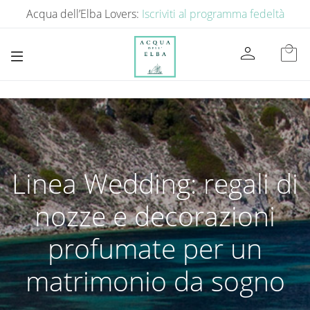
Acqua dell’Elba Lovers:
Iscriviti al programma fedeltà
person
local_mall
Linea Wedding: regali di
nozze e decorazioni
profumate per un
matrimonio da sogno