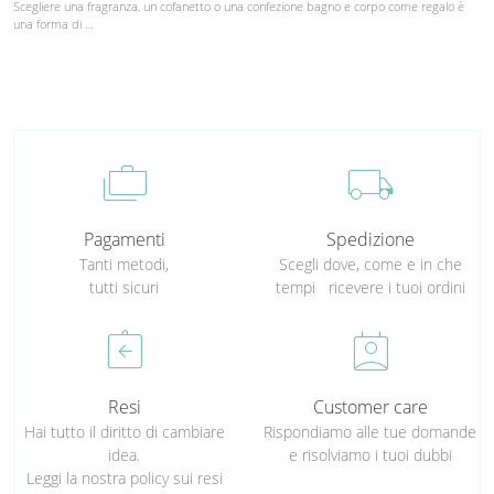
Scegliere una fragranza, un cofanetto o una confezione bagno e corpo come regalo è
una forma di …
cases
local_shipping
Pagamenti
Spedizione
Tanti metodi,
Scegli dove, come e in che
tutti sicuri
tempi ricevere i tuoi ordini
assignment_return
perm_contact_calendar
Resi
Customer care
Hai tutto il diritto di cambiare
Rispondiamo alle tue domande
idea.
e risolviamo i tuoi dubbi
Leggi la nostra policy sui resi