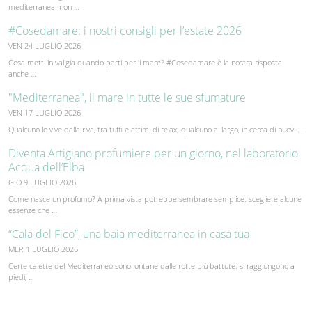
mediterranea: non …
#Cosedamare: i nostri consigli per l’estate 2026
VEN 24 LUGLIO 2026
Cosa metti in valigia quando parti per il mare? #Cosedamare è la nostra risposta:
anche …
"Mediterranea", il mare in tutte le sue sfumature
VEN 17 LUGLIO 2026
Qualcuno lo vive dalla riva, tra tuffi e attimi di relax; qualcuno al largo, in cerca di nuovi …
Diventa Artigiano profumiere per un giorno, nel laboratorio
Acqua dell’Elba
GIO 9 LUGLIO 2026
Come nasce un profumo? A prima vista potrebbe sembrare semplice: scegliere alcune
essenze che …
“Cala del Fico”, una baia mediterranea in casa tua
MER 1 LUGLIO 2026
Certe calette del Mediterraneo sono lontane dalle rotte più battute: si raggiungono a
piedi, …