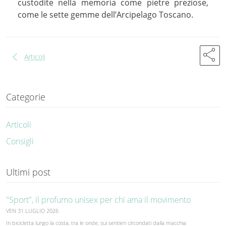
custodite nella memoria come pietre preziose,
come le sette gemme dell’Arcipelago Toscano.
share
chevron_left
Articoli
Categorie
Articoli
Consigli
Ultimi post
"Sport", il profumo unisex per chi ama il movimento
VEN 31 LUGLIO 2026
In bicicletta lungo la costa, tra le onde, sui sentieri circondati dalla macchia