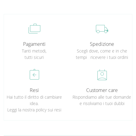
cases
local_shipping
Pagamenti
Spedizione
Tanti metodi,
Scegli dove, come e in che
tutti sicuri
tempi ricevere i tuoi ordini
assignment_return
perm_contact_calendar
Resi
Customer care
Hai tutto il diritto di cambiare
Rispondiamo alle tue domande
idea.
e risolviamo i tuoi dubbi
Leggi la nostra policy sui resi