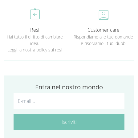
assignment_return
perm_contact_calendar
Resi
Customer care
Hai tutto il diritto di cambiare
Rispondiamo alle tue domande
idea.
e risolviamo i tuoi dubbi
Leggi la nostra policy sui resi
Entra nel nostro mondo
Iscriviti