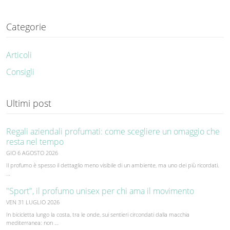
Categorie
Articoli
Consigli
Ultimi post
Regali aziendali profumati: come scegliere un omaggio che
resta nel tempo
GIO 6 AGOSTO 2026
Il profumo è spesso il dettaglio meno visibile di un ambiente, ma uno dei più ricordati.
…
"Sport", il profumo unisex per chi ama il movimento
VEN 31 LUGLIO 2026
In bicicletta lungo la costa, tra le onde, sui sentieri circondati dalla macchia
mediterranea: non …