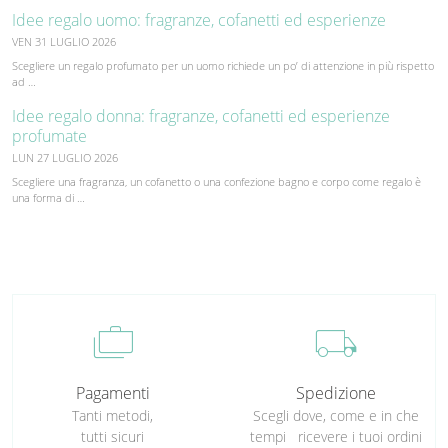
Idee regalo uomo: fragranze, cofanetti ed esperienze
VEN 31 LUGLIO 2026
Scegliere un regalo profumato per un uomo richiede un po’ di attenzione in più rispetto
ad …
Idee regalo donna: fragranze, cofanetti ed esperienze
profumate
LUN 27 LUGLIO 2026
Scegliere una fragranza, un cofanetto o una confezione bagno e corpo come regalo è
una forma di …
cases
local_shipping
Pagamenti
Spedizione
Tanti metodi,
Scegli dove, come e in che
tutti sicuri
tempi ricevere i tuoi ordini