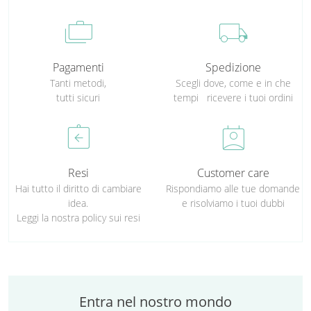
cases
local_shipping
Pagamenti
Spedizione
Tanti metodi,
Scegli dove, come e in che
tutti sicuri
tempi ricevere i tuoi ordini
assignment_return
perm_contact_calendar
Resi
Customer care
Hai tutto il diritto di cambiare
Rispondiamo alle tue domande
idea.
e risolviamo i tuoi dubbi
Leggi la nostra policy sui resi
Entra nel nostro mondo