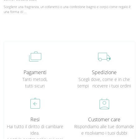
Scegliere una fragranza, un cofanetto o una confezione bagno e corpo come regalo è
una forma di …
cases
local_shipping
Pagamenti
Spedizione
Tanti metodi,
Scegli dove, come e in che
tutti sicuri
tempi ricevere i tuoi ordini
assignment_return
perm_contact_calendar
Resi
Customer care
Hai tutto il diritto di cambiare
Rispondiamo alle tue domande
idea.
e risolviamo i tuoi dubbi