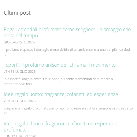
Ultimi post
Regali aziendali profumati: come scegliere un omaggio che
resta nel tempo
GIO 6 AGOSTO 2026
Il profumo è spesso il dettaglio meno visibile di un ambiente, ma uno dei più ricordati.
…
"Sport", il profumo unisex per chi ama il movimento
VEN 31 LUGLIO 2026
In bicicletta lungo la costa, tra le onde, sui sentieri circondati dalla macchia
mediterranea: non …
Idee regalo uomo: fragranze, cofanetti ed esperienze
VEN 31 LUGLIO 2026
Scegliere un regalo profumato per un uomo richiede un po’ di attenzione in più rispetto
ad …
Idee regalo donna: fragranze, cofanetti ed esperienze
profumate
LUN 27 LUGLIO 2026