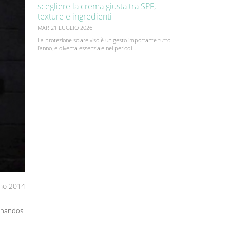
scegliere la crema giusta tra SPF,
texture e ingredienti
MAR 21 LUGLIO 2026
La protezione solare viso è un gesto importante tutto
l’anno, e diventa essenziale nei periodi …
no 2014
ionandosi