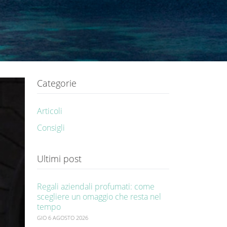
Categorie
Articoli
Consigli
Ultimi post
Regali aziendali profumati: come
scegliere un omaggio che resta nel
tempo
GIO 6 AGOSTO 2026