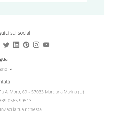
uici sui social
ngua
liano
tatti
Via A. Moro, 69 - 57033 Marciana Marina (LI)
+39 0565 99513
Inviaci la tua richiesta