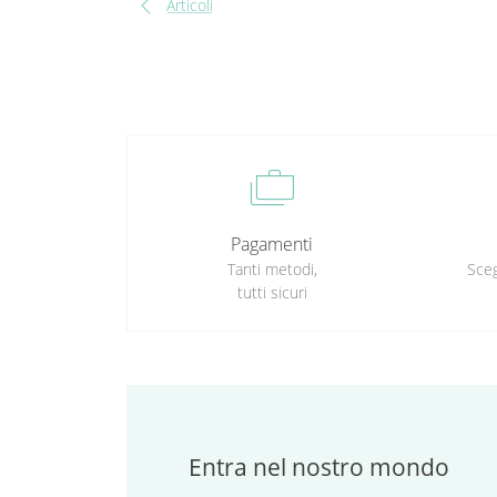
chevron_left
Articoli
cases
Pagamenti
Tanti metodi,
Sceg
tutti sicuri
Entra nel nostro mondo