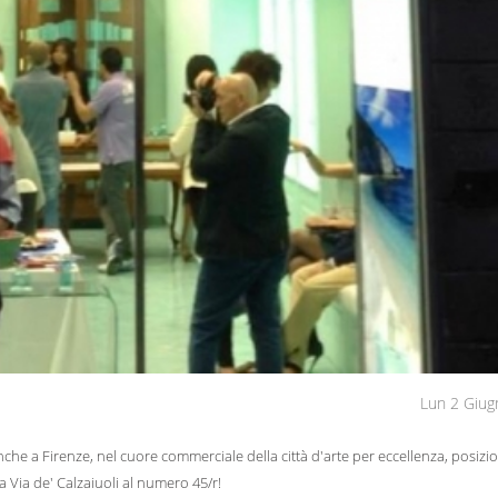
Lun 2 Giug
che a Firenze, nel cuore commerciale della città d'arte per eccellenza, posiz
sa Via de' Calzaiuoli al numero 45/r!