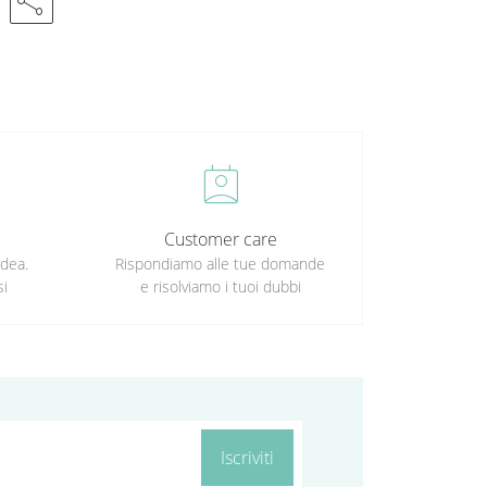
share
perm_contact_calendar
Customer care
idea.
Rispondiamo alle tue domande
si
e risolviamo i tuoi dubbi
Iscriviti