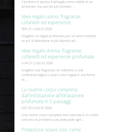
Il profumo è spesso il dettaglio meno visibile di un
ambiente, ma uno dei più ricordati. …
Idee regalo uomo: fragranze,
cofanetti ed esperienze
VEN 31 LUGLIO 2026
Scegliere un regalo profumato per un uomo richiede
un po’ di attenzione in più rispetto ad …
Idee regalo donna: fragranze,
cofanetti ed esperienze profumate
LUN 27 LUGLIO 2026
Scegliere una fragranza, un cofanetto o una
confezione bagno e corpo come regalo è una forma
di …
La routine corpo completa:
dall’esfoliazione all’idratazione
profumata in 5 passaggi
GIO 23 LUGLIO 2026
Una routine corpo completa ben costruita è un modo
concreto di prendersi cura della pelle ogni …
Protezione solare viso: come