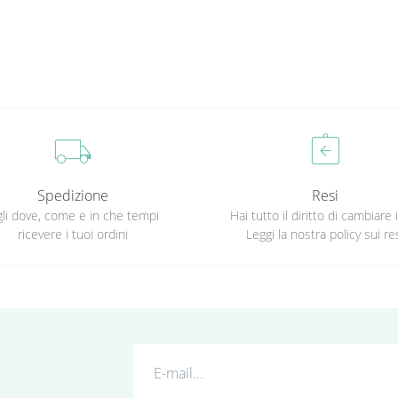
local_shipping
assignment_return
Spedizione
Resi
li dove, come e in che tempi
Hai tutto il diritto di cambiare 
ricevere i tuoi ordini
Leggi la nostra policy sui re