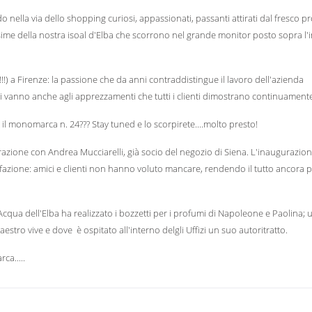
 nella via dello shopping curiosi, appassionati, passanti attirati dal fresco 
issime della nostra isoal d'Elba che scorrono nel grande monitor posto sopra l'
!) a Firenze: la passione che da anni contraddistingue il lavoro dell'azienda
 vanno anche agli apprezzamenti che tutti i clienti dimostrano continuament
il monomarca n. 24??? Stay tuned e lo scorpirete....molto presto!
borazione con Andrea Mucciarelli, già socio del negozio di Siena. L'inaugurazion
fazione: amici e clienti non hanno voluto mancare, rendendo il tutto ancora p
cqua dell'Elba ha realizzato i bozzetti per i profumi di Napoleone e Paolina; 
maestro vive e dove è ospitato all'interno delgli Uffizi un suo autoritratto.
a.....