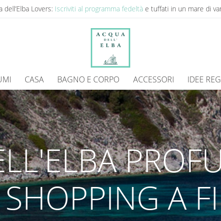
 dell’Elba Lovers:
Iscriviti al programma fedeltà
e tuffati in un mare di va
UMI
CASA
BAGNO E CORPO
ACCESSORI
IDEE RE
LL'ELBA PROFU
 SHOPPING A FI