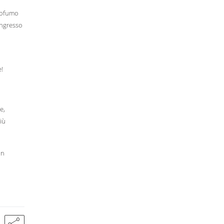
profumo
ingresso
e!
e,
iù
un