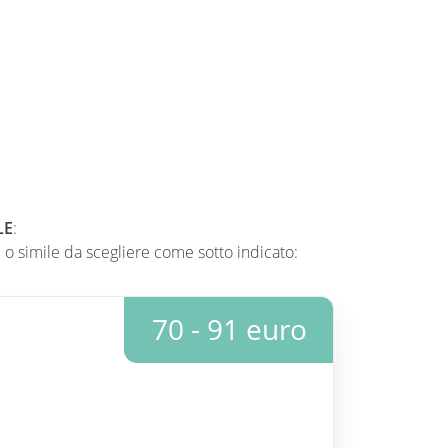
LE
:
 o simile da scegliere come sotto indicato:
70 - 91 euro