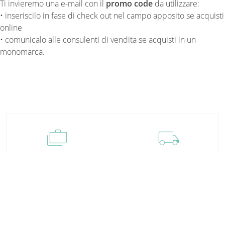
Ti invieremo una e-mail con il
promo code
da utilizzare:
• inseriscilo in fase di check out nel campo apposito se acquisti
online
• comunicalo alle consulenti di vendita se acquisti in un
monomarca.
cases
local_shipping
Pagamenti
Spedizione
Tanti metodi,
Scegli dove, come e in che
tutti sicuri
tempi ricevere i tuoi ordini
assignment_return
perm_contact_calendar