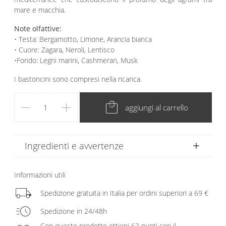
mare e macchia.
Note olfattive:
• Testa: Bergamotto, Limone, Arancia bianca
• Cuore: Zagara, Neroli, Lentisco
•Fondo: Legni marini, Cashmeran, Musk
I bastoncini sono compresi nella ricarica.
remove
add
local_mall
aggiungi al carrello
Ingredienti e avvertenze
Informazioni utili
local_shipping
Spedizione gratuita in Italia per ordini superiori a 69 €
acute
Spedizione in 24/48h
Con questo prodotto ottieni 62 punti con il