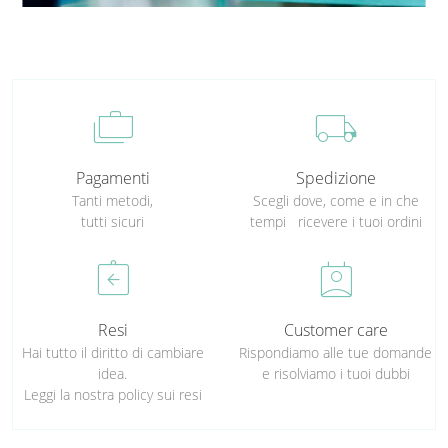
cases
local_shipping
Pagamenti
Spedizione
Tanti metodi,
Scegli dove, come e in che
tutti sicuri
tempi ricevere i tuoi ordini
assignment_return
perm_contact_calendar
Resi
Customer care
Hai tutto il diritto di cambiare
Rispondiamo alle tue domande
idea.
e risolviamo i tuoi dubbi
Leggi la nostra policy sui resi