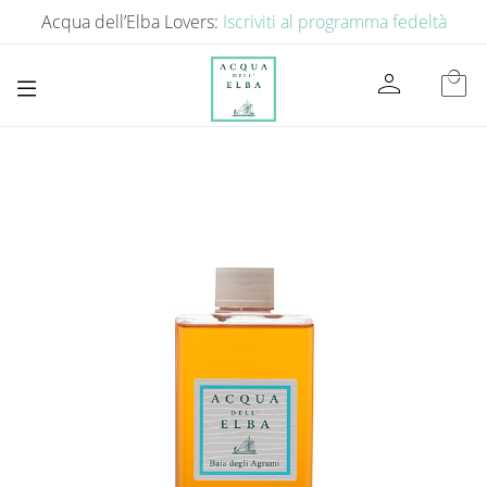
Acqua dell’Elba Lovers:
Iscriviti al programma fedeltà
person
local_mall