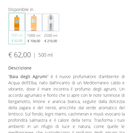
Disponibile in
500 ml
1000 ml
2500 ml
€ 62,00
€ 104,00
€ 210,00
€ 62,00
|
500 ml
Descrizione
“
Baia degli Agrumi
” è il nuovo profumatore d’ambiente di
Acqua dell’Elba, nato dall’incanto di un Mediterraneo caldo e
vibrante, dove il mare incontra il profumo degli agrumi. Un
accordo agrumato e fiorito che si apre con le note luminose di
bergamotto, limone e arancia bianca, seguite dalla dolcezza
della zagara e del neroli, arricchite dal verde aromatico del
lentisco. Sul fondo, legni marini, cashmeran e musk evocano la
profondità salmastra e il calore della terra. Trasforma i tuoi
ambienti in un rifugio di luce e natura, come quelle le
mediterranee che custodiscono il profumo degli agrumi tra