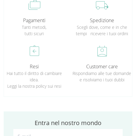
cases
local_shipping
Pagamenti
Spedizione
Tanti metodi,
Scegli dove, come e in che
tutti sicuri
tempi ricevere i tuoi ordini
assignment_return
perm_contact_calendar
Resi
Customer care
Hai tutto il diritto di cambiare
Rispondiamo alle tue domande
idea.
e risolviamo i tuoi dubbi
Leggi la nostra policy sui resi
Entra nel nostro mondo