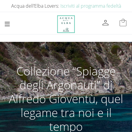
Acqua dell’Elba Lovers:
Iscriviti al programma fedeltà
person
local_mall
Collezione “Spiagge
degli Argonauti” di
Alfredo Gioventù, quel
legame tra noi e il
tempo