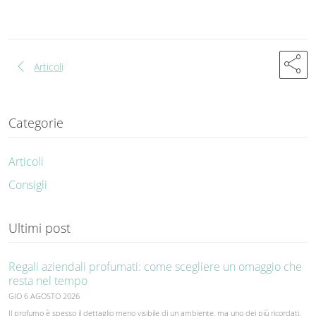
share
chevron_left
Articoli
Categorie
Articoli
Consigli
Ultimi post
Regali aziendali profumati: come scegliere un omaggio che
resta nel tempo
GIO 6 AGOSTO 2026
Il profumo è spesso il dettaglio meno visibile di un ambiente, ma uno dei più ricordati.