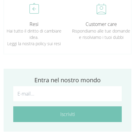
assignment_return
perm_contact_calendar
Resi
Customer care
Hai tutto il diritto di cambiare
Rispondiamo alle tue domande
idea.
e risolviamo i tuoi dubbi
Leggi la nostra policy sui resi
Entra nel nostro mondo
Iscriviti