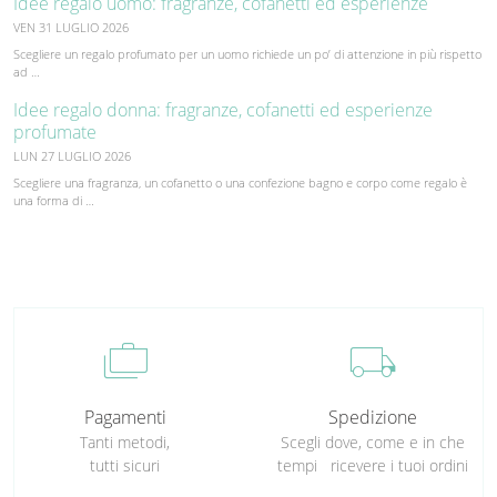
Idee regalo uomo: fragranze, cofanetti ed esperienze
VEN 31 LUGLIO 2026
Scegliere un regalo profumato per un uomo richiede un po’ di attenzione in più rispetto
ad …
Idee regalo donna: fragranze, cofanetti ed esperienze
profumate
LUN 27 LUGLIO 2026
Scegliere una fragranza, un cofanetto o una confezione bagno e corpo come regalo è
una forma di …
cases
local_shipping
Pagamenti
Spedizione
Tanti metodi,
Scegli dove, come e in che
tutti sicuri
tempi ricevere i tuoi ordini