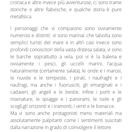
cronaca e altre invece più avventurose, ci sono trame
storiche e altre fiabesche, e qualche storia è pure
metafisica.
I personaggi che vi compaiono sono ovviamente
numerosi e distinti: vi sono marinai che talvolta sono
semplici turisti del mare e in altri casi invece sono
profondi conoscitori della vasta distesa salata; vi sono
le barche soprattutto a vela, poi vi è la balena e
ovviamente i pesci, gli uccelli marini, l’acqua
naturalmente (certamente salata), le onde e i marosi,
le nuvole e le tempeste, i pirati, i naufraghi e i
naufragi, ma anche i fuoriusciti, gli emarginati e i
cadaveri, gli angeli e le bestie; infine i porti e le
insenature, le spiagge e i panorami, le isole e gli
scogli,gli orizzonti e i tramonti, i venti e le bonacce.
Ma vi sono anche protagonisti meno materiali ma
assolutamente palpitanti come i sentimenti suscitati
dalla narrazione in grado di coinvolgere il lettore.