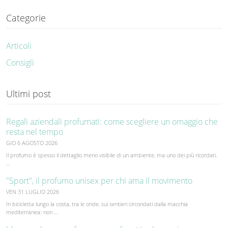
Categorie
Articoli
Consigli
Ultimi post
Regali aziendali profumati: come scegliere un omaggio che
resta nel tempo
GIO 6 AGOSTO 2026
Il profumo è spesso il dettaglio meno visibile di un ambiente, ma uno dei più ricordati.
…
"Sport", il profumo unisex per chi ama il movimento
VEN 31 LUGLIO 2026
In bicicletta lungo la costa, tra le onde, sui sentieri circondati dalla macchia
mediterranea: non …