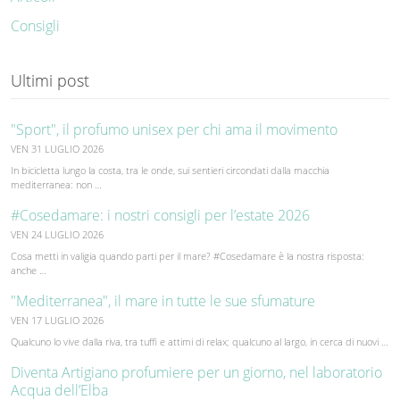
Consigli
Ultimi post
"Sport", il profumo unisex per chi ama il movimento
VEN 31 LUGLIO 2026
In bicicletta lungo la costa, tra le onde, sui sentieri circondati dalla macchia
mediterranea: non …
#Cosedamare: i nostri consigli per l’estate 2026
VEN 24 LUGLIO 2026
Cosa metti in valigia quando parti per il mare? #Cosedamare è la nostra risposta:
anche …
"Mediterranea", il mare in tutte le sue sfumature
VEN 17 LUGLIO 2026
Qualcuno lo vive dalla riva, tra tuffi e attimi di relax; qualcuno al largo, in cerca di nuovi …
Diventa Artigiano profumiere per un giorno, nel laboratorio
Acqua dell’Elba