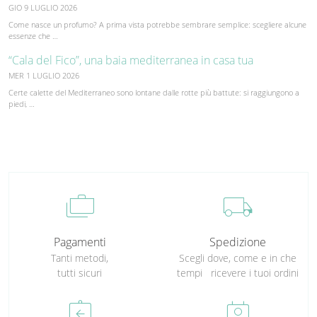
GIO 9 LUGLIO 2026
Come nasce un profumo? A prima vista potrebbe sembrare semplice: scegliere alcune
essenze che …
“Cala del Fico”, una baia mediterranea in casa tua
MER 1 LUGLIO 2026
Certe calette del Mediterraneo sono lontane dalle rotte più battute: si raggiungono a
piedi, …
cases
local_shipping
Pagamenti
Spedizione
Tanti metodi,
Scegli dove, come e in che
tutti sicuri
tempi ricevere i tuoi ordini
assignment_return
perm_contact_calendar