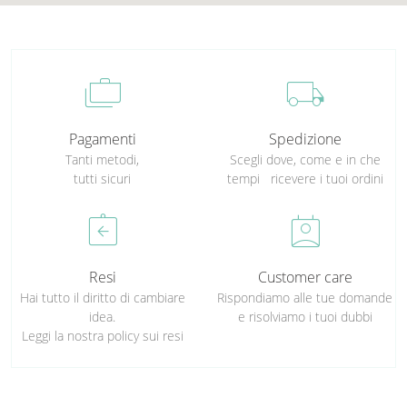
cases
local_shipping
Pagamenti
Spedizione
Tanti metodi,
Scegli dove, come e in che
tutti sicuri
tempi ricevere i tuoi ordini
assignment_return
perm_contact_calendar
Resi
Customer care
Hai tutto il diritto di cambiare
Rispondiamo alle tue domande
idea.
e risolviamo i tuoi dubbi
Leggi la nostra policy sui resi