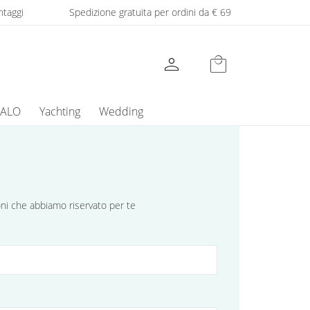
ntaggi
Spedizione gratuita per ordini da € 69
person
local_mall
GALO
Yachting
Wedding
ioni che abbiamo riservato per te