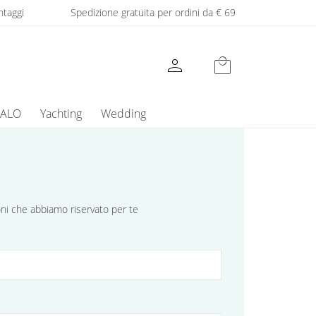
ntaggi
Spedizione gratuita per ordini da € 69
person
local_mall
GALO
Yachting
Wedding
ioni che abbiamo riservato per te