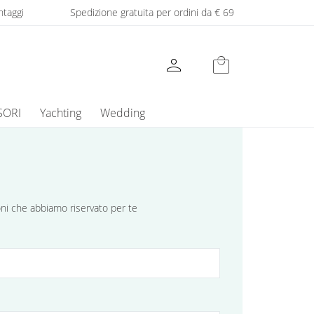
ntaggi
Spedizione gratuita per ordini da € 69
person
local_mall
SORI
Yachting
Wedding
ioni che abbiamo riservato per te