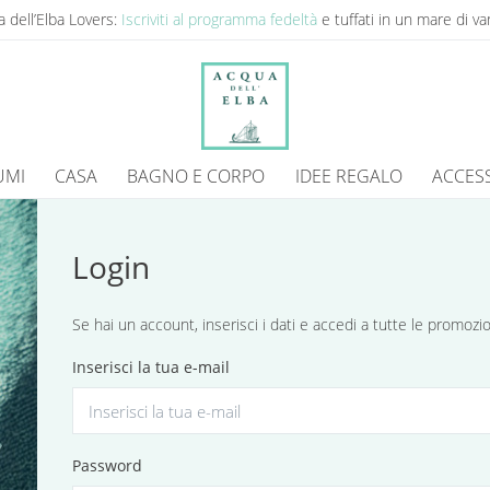
 dell’Elba Lovers:
Iscriviti al programma fedeltà
e tuffati in un mare di va
UMI
CASA
BAGNO E CORPO
IDEE REGALO
ACCES
Login
Se hai un account, inserisci i dati e accedi a tutte le promoz
Inserisci la tua e-mail
Password