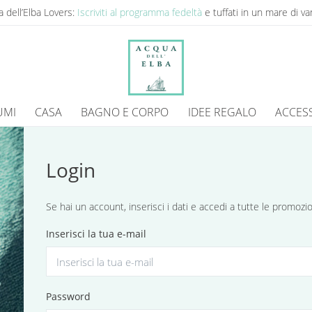
 dell’Elba Lovers:
Iscriviti al programma fedeltà
e tuffati in un mare di va
UMI
CASA
BAGNO E CORPO
IDEE REGALO
ACCES
Login
Se hai un account, inserisci i dati e accedi a tutte le promoz
Inserisci la tua e-mail
Password