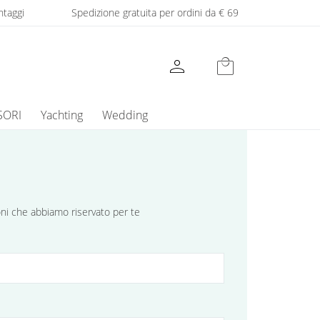
ntaggi
Spedizione gratuita per ordini da € 69
person
local_mall
SORI
Yachting
Wedding
ioni che abbiamo riservato per te