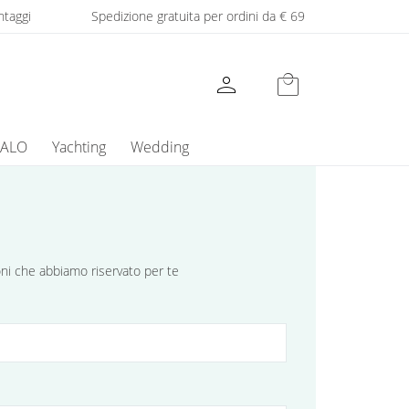
ntaggi
Spedizione gratuita per ordini da € 69
person
local_mall
GALO
Yachting
Wedding
ioni che abbiamo riservato per te