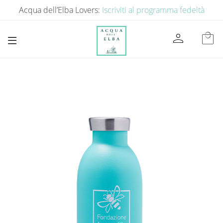
Acqua dell’Elba Lovers:
Iscriviti al programma fedeltà
person
local_mall