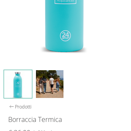
arrow_left_alt
Prodotti
Borraccia Termica