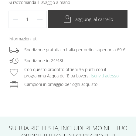
Si raccomanda il lavaggio a mano
remove
add
local_mall
aggiungi al carrello
Informazioni utili
local_shipping
Spedizione gratuita in Italia per ordini superiori a 69 €
acute
Spedizione in 24/48h
favorite
Con questo prodotto ottieni 36 punti con il
programma Acqua dell’Elba Lovers.
Iscriviti adesso
redeem
Campioni in omaggio per ogni acquisto
SU TUA RICHIESTA,
INCLUDEREMO NEL TUO
ORDINE
TUTTO IL NECESSARIO PER