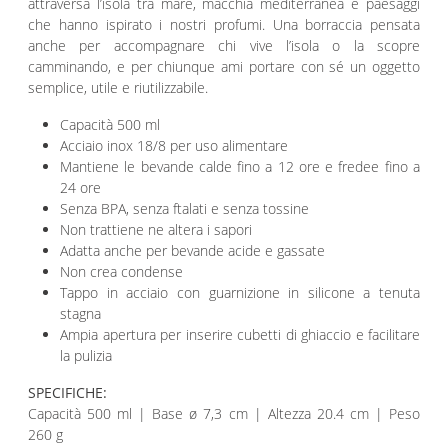
attraversa l’isola tra mare, macchia mediterranea e paesaggi
che hanno ispirato i nostri profumi. Una borraccia pensata
anche per accompagnare chi vive l’isola o la scopre
camminando, e per chiunque ami portare con sé un oggetto
semplice, utile e riutilizzabile.
Capacità 500 ml
Acciaio inox 18/8 per uso alimentare
Mantiene le bevande calde fino a 12 ore e fredee fino a
24 ore
Senza BPA, senza ftalati e senza tossine
Non trattiene ne altera i sapori
Adatta anche per bevande acide e gassate
Non crea condense
Tappo in acciaio con guarnizione in silicone a tenuta
stagna
Ampia apertura per inserire cubetti di ghiaccio e facilitare
la pulizia
SPECIFICHE:
Capacità 500 ml | Base ø 7,3 cm | Altezza 20.4 cm | Peso
260 g