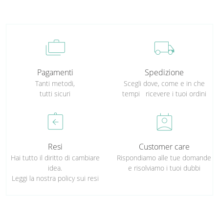
cases
local_shipping
Pagamenti
Spedizione
Tanti metodi,
Scegli dove, come e in che
tutti sicuri
tempi ricevere i tuoi ordini
assignment_return
perm_contact_calendar
Resi
Customer care
Hai tutto il diritto di cambiare
Rispondiamo alle tue domande
idea.
e risolviamo i tuoi dubbi
Leggi la nostra policy sui resi