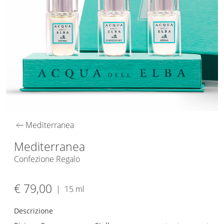
arrow_left_alt
Mediterranea
Mediterranea
Confezione Regalo
€ 79,00
|
15 ml
Descrizione