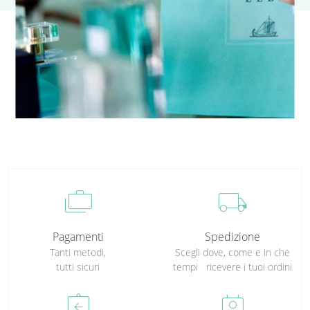
cases
local_shipping
Pagamenti
Spedizione
Tanti metodi,
Scegli dove, come e in che
tutti sicuri
tempi ricevere i tuoi ordini
assignment_return
perm_contact_calendar