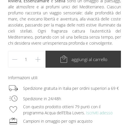
Riviera
,
Essenzamare
e
Stella
sono un omaggio ai paesaggi,
alle atmosfere e ai profumi unici del Mediterraneo. Ciascun
profumo racconta un viaggio sensoriale: dalle profondità del
mare, che evocano libertà e avventura, alla vivacità delle coste
assolate, passando per la magia delle notti estive illuminate da
cieli stellati. Ogni fragranza cattura l’autenticità del
Mediterraneo, portando con sé una bellezza senza tempo, per
chi desidera vivere un’esperienza profonda e coinvolgente.
remove
add
local_mall
aggiungi al carrello
Informazioni utili
local_shipping
Spedizione gratuita in Italia per ordini superiori a 69 €
acute
Spedizione in 24/48h
favorite
Con questo prodotto ottieni 79 punti con il
programma Acqua dell’Elba Lovers.
Iscriviti adesso
redeem
Campioni in omaggio per ogni acquisto