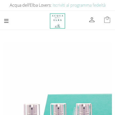
Acqua dell’Elba Lovers:
Iscriviti al programma fedeltà
person
local_mall