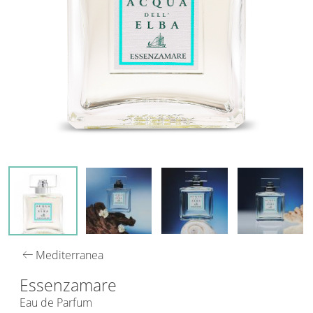
arrow_left_alt
Mediterranea
Essenzamare
Eau de Parfum