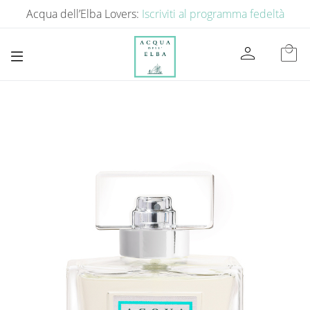
Acqua dell’Elba Lovers:
Iscriviti al programma fedeltà
person
local_mall