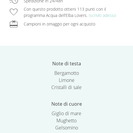
acute
Spedizione in 24/48h
favorite
Con questo prodotto ottieni 113 punti con il
programma Acqua dell’Elba Lovers.
Iscriviti adesso
redeem
Campioni in omaggio per ogni acquisto
Note di testa
Bergamotto
Limone
Cristalli di sale
Note di cuore
Giglio di mare
Mughetto
Gelsomino