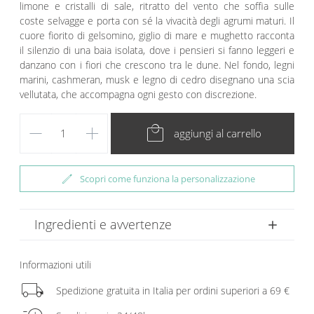
limone e cristalli di sale, ritratto del vento che soffia sulle
coste selvagge e porta con sé la vivacità degli agrumi maturi. Il
cuore fiorito di gelsomino, giglio di mare e mughetto racconta
il silenzio di una baia isolata, dove i pensieri si fanno leggeri e
danzano con i fiori che crescono tra le dune. Nel fondo, legni
marini, cashmeran, musk e legno di cedro disegnano una scia
vellutata, che accompagna ogni gesto con discrezione.
remove
add
local_mall
aggiungi al carrello
edit
Scopri come funziona la personalizzazione
Ingredienti e avvertenze
Informazioni utili
local_shipping
Spedizione gratuita in Italia per ordini superiori a 69 €